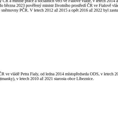
y ČR a ministr práce a sociálních věcí ve Fialově vládě, v letech 201
do března 2023 pověřený ministr životního prostředí ČR ve Fialově v
cké sněmovny PČR. V letech 2012 až 2015 a opět 2016 až 2022 byl zast
 ČR ve vládě Petra Fialy, od ledna 2014 místopředseda ODS, v letech 2
tmanky), v letech 2010 až 2021 starosta obce Líbeznice.