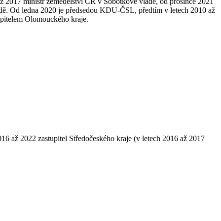
4 až 2017 ministr zemědělství ČR v Sobotkově vládě, od prosince 2021
ládě. Od ledna 2020 je předsedou KDU-ČSL, předtím v letech 2010 až
upitelem Olomouckého kraje.
016 až 2022 zastupitel Středočeského kraje (v letech 2016 až 2017