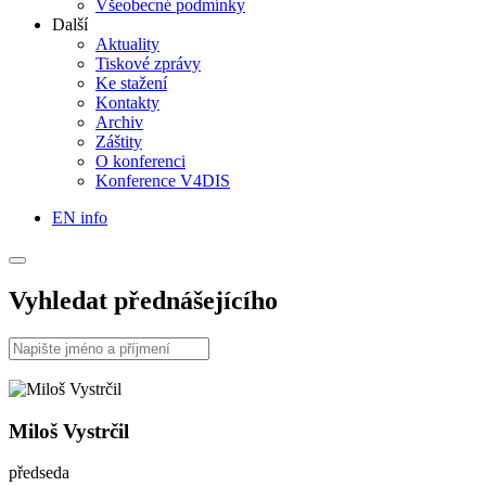
Všeobecné podmínky
Další
Aktuality
Tiskové zprávy
Ke stažení
Kontakty
Archiv
Záštity
O konferenci
Konference V4DIS
EN info
Vyhledat přednášejícího
Miloš Vystrčil
předseda