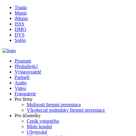
Triada
Munis
iMunis
ISSS
DMO
DVS
Solón
Program
Přednášející
Vystavovatelé
Partneři
Audio
Video
Fotogalerie
Pro firmy
Možnosti firemní prezentace
Všeobecné podmínky firemní prezentace
Pro účastníky
Ceník vstupného
Místo konání
Ubytování