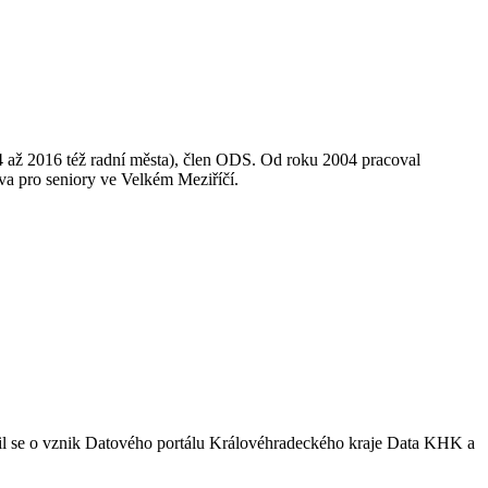
14 až 2016 též radní města), člen ODS. Od roku 2004 pracoval
ova pro seniory ve Velkém Meziříčí.
adil se o vznik Datového portálu Královéhradeckého kraje Data KHK a