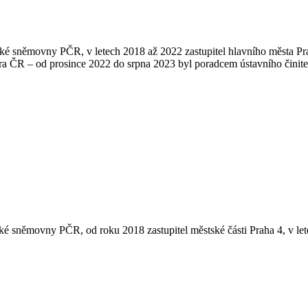
cké sněmovny PČR, v letech 2018 až 2022 zastupitel hlavního města Pra
ra ČR – od prosince 2022 do srpna 2023 byl poradcem ústavního činitele
ké sněmovny PČR, od roku 2018 zastupitel městské části Praha 4, v lete